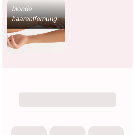
blonde
haarentfernung