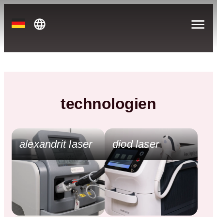
technologien
alexandrit laser
diod laser